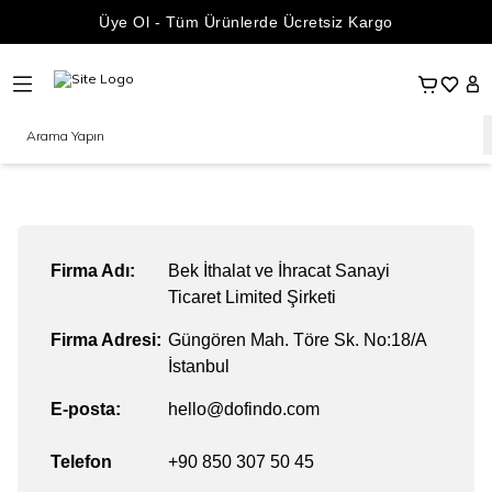
Üye Ol - Tüm Ürünlerde Ücretsiz Kargo
Sepetim
Favoril
Hes
Firma Adı:
Bek İthalat ve İhracat Sanayi
Ticaret Limited Şirketi
Firma Adresi:
Güngören Mah. Töre Sk. No:18/A
İstanbul
E-posta:
hello@dofindo.com
Telefon
+90 850 307 50 45