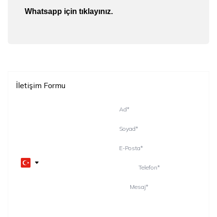
Whatsapp için tıklayınız.
İletişim Formu
Ad
*
Soyad
*
E-Posta
*
Telefon
*
Mesaj
*