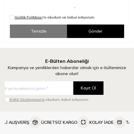
Gizlilik Politikası
'nı okudum ve kabul ediyorum.
Temizle
Gönder
E-Bülten Aboneliği
Kampanya ve yeniliklerden haberdar olmak için e-bültenimize
abone olun!
Kayıt Ol
KVKK Sözleşmesi'ni
okudum, kabul ediyorum.
NLİ ALIŞVERİŞ
ÜCRETSİZ KARGO
KOLAY İADE
TAK