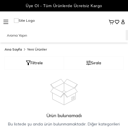
Üye Ol - Tüm Ürünlerde Ücretsiz Kargo
Sepetim
Favoril
Hes
Ana Sayfa
Yeni Ürünler
Filtrele
Sırala
Ürün bulunamadı
Bu listede şu anda ürün bulunmamaktadır. Diğer kategorileri