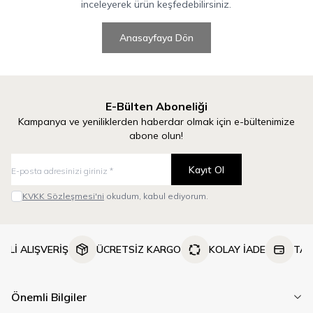
inceleyerek ürün keşfedebilirsiniz.
Anasayfaya Dön
E-Bülten Aboneliği
Kampanya ve yeniliklerden haberdar olmak için e-bültenimize
abone olun!
Kayıt Ol
KVKK Sözleşmesi'ni
okudum, kabul ediyorum.
NLİ ALIŞVERİŞ
ÜCRETSİZ KARGO
KOLAY İADE
TAK
Önemli Bilgiler