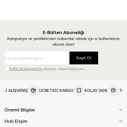
E-Bülten Aboneliği
Kampanya ve yeniliklerden haberdar olmak için e-bültenimize
abone olun!
Kayıt Ol
KVKK Sözleşmesi'ni
okudum, kabul ediyorum.
NLİ ALIŞVERİŞ
ÜCRETSİZ KARGO
KOLAY İADE
TAK
Önemli Bilgiler
Hızlı Erişim