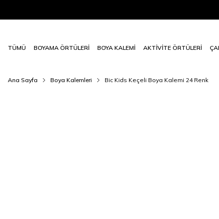
TÜMÜ
BOYAMA ÖRTÜLERİ
BOYA KALEMİ
AKTİVİTE ÖRTÜLERİ
ÇA
Ana Sayfa
Boya Kalemleri
Bic Kids Keçeli Boya Kalemi 24 Renk