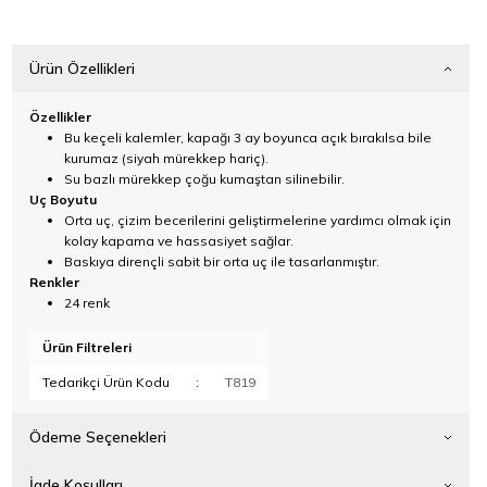
Ürün Özellikleri
Özellikler
Bu keçeli kalemler, kapağı 3 ay boyunca açık bırakılsa bile
kurumaz (siyah mürekkep hariç).
Su bazlı mürekkep çoğu kumaştan silinebilir.
Uç Boyutu
Orta uç, çizim becerilerini geliştirmelerine yardımcı olmak için
kolay kapama ve hassasiyet sağlar.
Baskıya dirençli sabit bir orta uç ile tasarlanmıştır.
Renkler
24 renk
Ürün Filtreleri
Tedarikçi Ürün Kodu
:
T819
Ödeme Seçenekleri
İade Koşulları