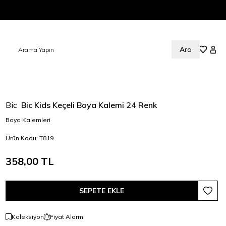
Ara
Sepetim
Favorile
Hesa
Bic
Bic Kids Keçeli Boya Kalemi 24 Renk
Boya Kalemleri
Ürün Kodu:
T819
358,00
TL
SEPETE EKLE
Favori
Koleksiyon
Fiyat Alarmı