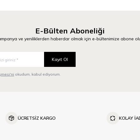
E-Bülten Aboneliği
mpanya ve yeniliklerden haberdar olmak için e-bültenimize abone ol
Kayıt Ol
mesi'ni
okudum, kabul ediyorum.
ÜCRETSİZ KARGO
KOLAY İA