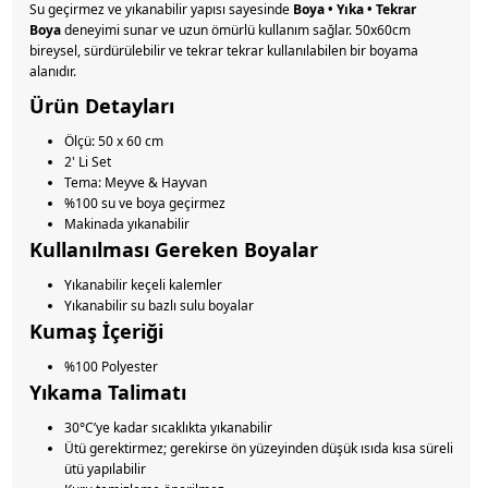
Su geçirmez ve yıkanabilir yapısı sayesinde
Boya • Yıka • Tekrar
Boya
deneyimi sunar ve uzun ömürlü kullanım sağlar. 50x60cm
bireysel, sürdürülebilir ve tekrar tekrar kullanılabilen bir boyama
alanıdır.
Ürün Detayları
Ölçü: 50 x 60 cm
2' Li Set
Tema: Meyve & Hayvan
%100 su ve boya geçirmez
Makinada yıkanabilir
Kullanılması Gereken Boyalar
Yıkanabilir keçeli kalemler
Yıkanabilir su bazlı sulu boyalar
Kumaş İçeriği
%100 Polyester
Yıkama Talimatı
30°C’ye kadar sıcaklıkta yıkanabilir
Ütü gerektirmez; gerekirse ön yüzeyinden düşük ısıda kısa süreli
ütü yapılabilir