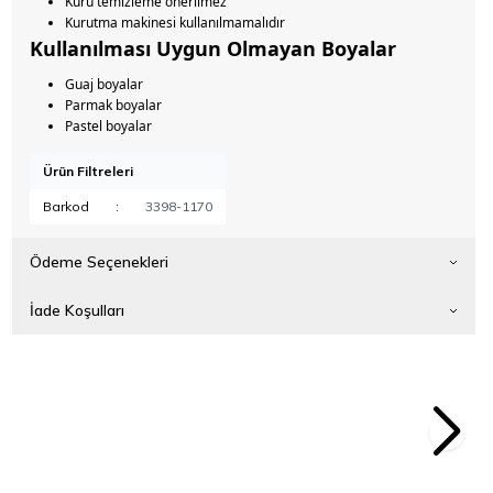
Kuru temizleme önerilmez
Kurutma makinesi kullanılmamalıdır
Kullanılması Uygun Olmayan Boyalar
Guaj boyalar
Parmak boyalar
Pastel boyalar
Ürün Filtreleri
Barkod
:
3398-1170
Ödeme Seçenekleri
İade Koşulları
0cm Yıkanabilir Boyama
Meyve & Hayvan Temalı 50x60cm Yıkanabilir 
346,50
TL
Örtüsü