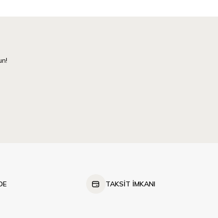
un!
DE
TAKSİT İMKANI