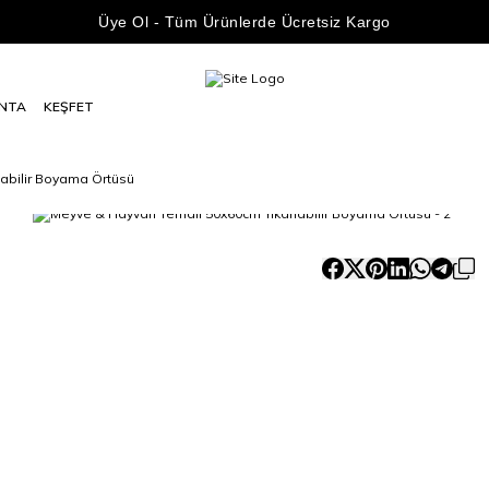
Üye Ol - Tüm Ürünlerde Ücretsiz Kargo
NTA
KEŞFET
abilir Boyama Örtüsü