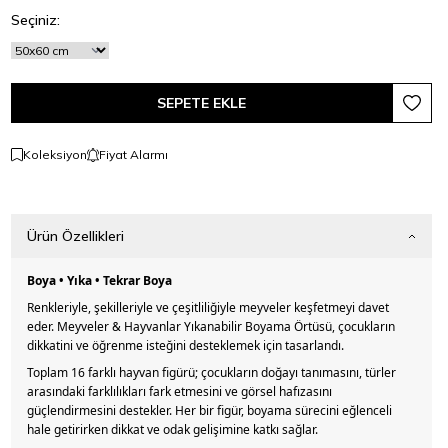
Seçiniz:
SEPETE EKLE
Favori
Koleksiyon
Fiyat Alarmı
Ürün Özellikleri
Boya • Yıka • Tekrar Boya
Renkleriyle, şekilleriyle ve çeşitliliğiyle meyveler keşfetmeyi davet
eder. Meyveler & Hayvanlar Yıkanabilir Boyama Örtüsü, çocukların
dikkatini ve öğrenme isteğini desteklemek için tasarlandı.
Toplam 16 farklı hayvan figürü; çocukların doğayı tanımasını, türler
arasındaki farklılıkları fark etmesini ve görsel hafızasını
güçlendirmesini destekler. Her bir figür, boyama sürecini eğlenceli
hale getirirken dikkat ve odak gelişimine katkı sağlar.