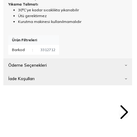
Yıkama Talimatı
30°C’ye kadar sıcaklıkta yıkanabilir
Ütü gerektirmez
Kurutma makinesi kullanılmamalıdır
Ürün Filtreleri
Barkod
:
3312712
Ödeme Seçenekleri
İade Koşulları
0cm Yıkanabilir Boyama
Meyve & Hayvan Temalı 50x60cm Yıkanabilir 
346,50
TL
Örtüsü