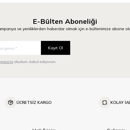
E-Bülten Aboneliği
mpanya ve yeniliklerden haberdar olmak için e-bültenimize abone ol
Kayıt Ol
mesi'ni
okudum, kabul ediyorum.
ÜCRETSİZ KARGO
KOLAY İA