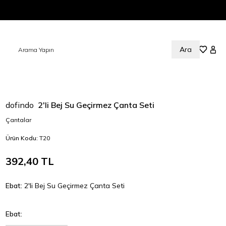
Ara
Sepetim
Favorile
Hesa
dofindo
2'li Bej Su Geçirmez Çanta Seti
Çantalar
Ürün Kodu:
T20
392,40
TL
Ebat:
2'li Bej Su Geçirmez Çanta Seti
Ebat: