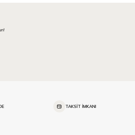
un!
DE
TAKSİT İMKANI