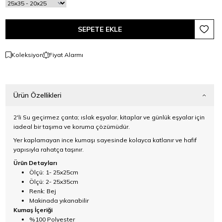
SEPETE EKLE
Favori
Koleksiyon
Fiyat Alarmı
Ürün Özellikleri
2'li Su geçirmez çanta; ıslak eşyalar, kitaplar ve günlük eşyalar için
iadeal bir taşıma ve koruma çözümüdür.
Yer kaplamayan ince kumaşı sayesinde kolayca katlanır ve hafif
yapısıyla rahatça taşınır.
Ürün Detayları
Ölçü: 1- 25x25cm
Ölçü: 2- 25x35cm
Renk: Bej
Makinada yıkanabilir
Kumaş İçeriği
%100 Polyester