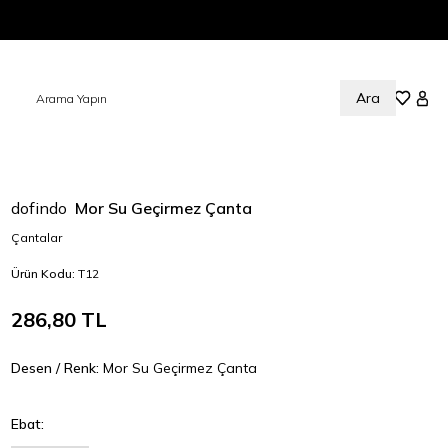
Ara
Sepetim
Favorile
Hesa
dofindo
Mor Su Geçirmez Çanta
Çantalar
Ürün Kodu:
T12
286,80
TL
Desen / Renk:
Mor Su Geçirmez Çanta
Ebat: