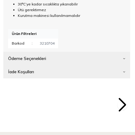
30°C’ye kadar sıcaklıkta yıkanabilir
Ütü gerektirmez
Kurutma makinesi kullanılmamalıdır
Ürün Filtreleri
Barkod
:
3210704
Ödeme Seçenekleri
İade Koşulları
0cm Yıkanabilir Boyama
Meyve & Hayvan Temalı 50x60cm Yıkanabilir 
346,50
TL
Örtüsü