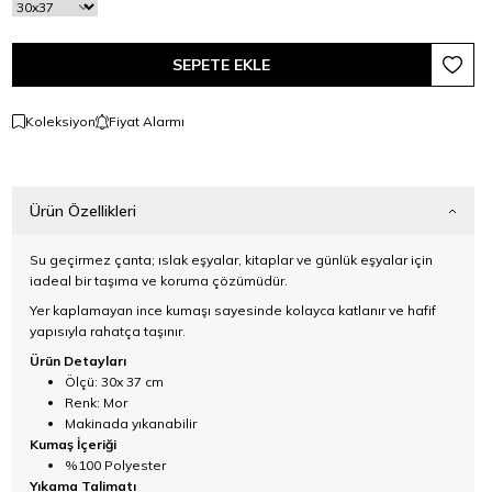
SEPETE EKLE
Favori
Koleksiyon
Fiyat Alarmı
Ürün Özellikleri
Su geçirmez çanta; ıslak eşyalar, kitaplar ve günlük eşyalar için
iadeal bir taşıma ve koruma çözümüdür.
Yer kaplamayan ince kumaşı sayesinde kolayca katlanır ve hafif
yapısıyla rahatça taşınır.
Ürün Detayları
Ölçü: 30x 37 cm
Renk: Mor
Makinada yıkanabilir
Kumaş İçeriği
%100 Polyester
Yıkama Talimatı