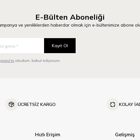
E-Bülten Aboneliği
mpanya ve yeniliklerden haberdar olmak için e-bültenimize abone ol
Kayıt Ol
mesi'ni
okudum, kabul ediyorum.
ÜCRETSİZ KARGO
KOLAY İA
Hızlı Erişim
Gelişmiş