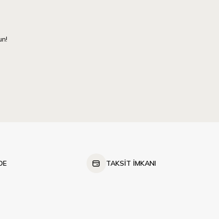
un!
DE
TAKSİT İMKANI