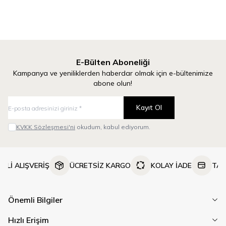
Düz Beyaz & Hayvan Temalı
Harfler & Düz Beyaz Temalı
346,50
TL
346,50
TL
50x60cm Yıkanabilir Boyama
50x60cm Yıkanabilir Boyama
Örtüsü
Örtüsü
E-Bülten Aboneliği
Kampanya ve yeniliklerden haberdar olmak için e-bültenimize
abone olun!
Kayıt Ol
KVKK Sözleşmesi'ni
okudum, kabul ediyorum.
NLİ ALIŞVERİŞ
ÜCRETSİZ KARGO
KOLAY İADE
TAK
Önemli Bilgiler
Hızlı Erişim