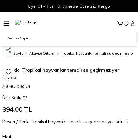
Üye Ol - Tüm Ürünlerde Ücretsiz Kargo
Sepetim
Favoril
Hes
Paylaş
Ana Sayfa
Aktivite Örtüleri
Tropikal hayvanlar temalı su geçirmez yer 
dofindo
Tropikal hayvanlar temalı su geçirmez yer
Favoriye Ekle
örtüsü
Aktivite Örtüleri
Ürün Kodu:
T2
394,00
TL
Desen / Renk:
Tropikal hayvanlar temalı su geçirmez yer örtüsü
Ebat: